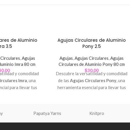
ares de Aluminio
Agujas Circulares de Aluminio
ra 3.5
Pony 2.5
Circulares
,
Agujas
Agujas
,
Agujas Circulares
,
Agujas
Aluminio Imra 80 cm
Circulares de Aluminio Pony 80 cm
40.00
$
30.00
atilidad y comodidad
Descubre la versatilidad y comodidad
irculares Imra
, una
de las
Agujas Circulares Pony
, una
cial para llevar tus
herramienta esencial para llevar tus
do al siguiente nivel.
proyectos de tejido al siguiente nivel.
ny
Papatya Yarns
Knitpro