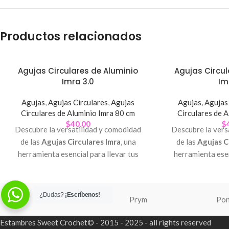
Productos relacionados
Agujas Circulares de Aluminio
Agujas Circul
Imra 3.0
Im
Agujas
,
Agujas Circulares
,
Agujas
Agujas
,
Agujas 
Circulares de Aluminio Imra 80 cm
Circulares de 
$
40.00
$
Descubre la versatilidad y comodidad
Descubre la vers
de las
Agujas Circulares Imra
, una
de las
Agujas C
herramienta esencial para llevar tus
herramienta esen
proyectos de tejido al siguiente nivel.
proyectos de teji
¿Dudas?
¡Escríbenos!
Prym
Po
Estambres Sweet Crochet© - 2015 - 2025 - all rights reserved