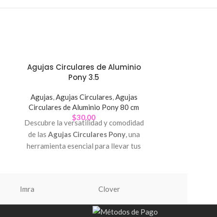
Agujas Circulares de Aluminio
Agujas Cir
Pony 3.5
Agujas
,
Agujas Circulares
,
Agujas
Agujas
,
Aguj
Circulares de Aluminio Pony 80 cm
Circulares d
$
30.00
Descubre la versatilidad y comodidad
Descubre la v
de las
Agujas Circulares Pony
, una
de las
Agujas
herramienta esencial para llevar tus
herramienta e
proyectos de tejido al siguiente nivel.
proyectos de t
Imra
Clover