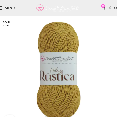
0
MENU
$
0.0
SOLD
OUT