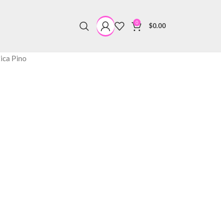
0
$
0.00
ica Pino