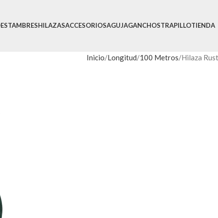
O
ESTAMBRES
HILAZAS
ACCESORIOS
AGUJA
GANCHOS
TRAPILLO
TIENDA
Inicio
Longitud
100 Metros
Hilaza Rust