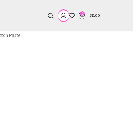
0
$
0.00
tton Pastel