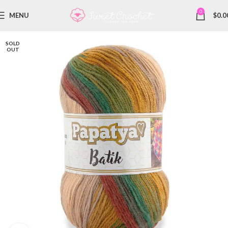
0
MENU
$
0.0
SOLD
OUT