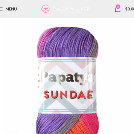
0
MENU
$
0.0