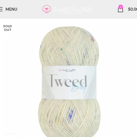
0
MENU
$
0.0
SOLD
OUT