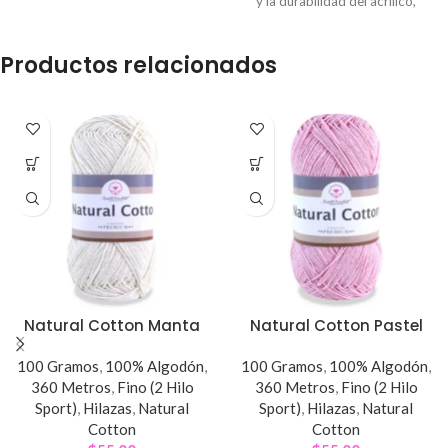
mejorado
, que combina
y la durabilidad del acrílico,
suavidad con la firmeza perfecta
ofreciéndote un tacto suave,
para tus proyectos. 🌈💖Con su
cálido y elegante.
Productos relacionados
tacto similar al algodón
, se
siente ligera y fresca, ideal para
prendas de
primavera-verano
y, sobre todo, para el
bello arte
del amigurumi
, donde cada
detalle cobra vida.
Natural Cotton Manta
Natural Cotton Pastel
100 Gramos
,
100% Algodón
,
100 Gramos
,
100% Algodón
,
360 Metros
,
Fino (2 Hilo
360 Metros
,
Fino (2 Hilo
Sport)
,
Hilazas
,
Natural
Sport)
,
Hilazas
,
Natural
Cotton
Cotton