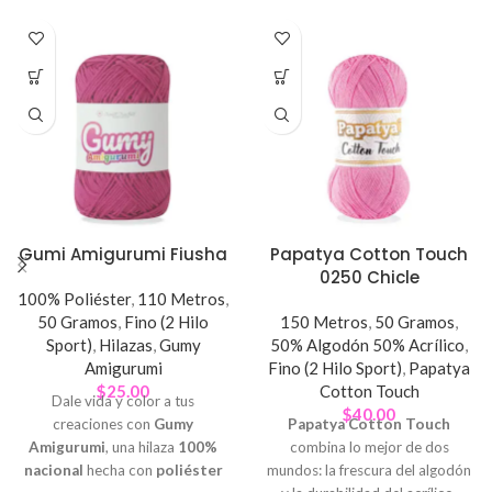
Gumi Amigurumi Fiusha
Papatya Cotton Touch
0250 Chicle
100% Poliéster
,
110 Metros
,
50 Gramos
,
Fino (2 Hilo
150 Metros
,
50 Gramos
,
Sport)
,
Hilazas
,
Gumy
50% Algodón 50% Acrílico
,
Amigurumi
Fino (2 Hilo Sport)
,
Papatya
$
25.00
Cotton Touch
Dale vida y color a tus
$
40.00
creaciones con
Gumy
Papatya Cotton Touch
Amigurumi
, una hilaza
100%
combina lo mejor de dos
nacional
hecha con
poliéster
mundos: la frescura del algodón