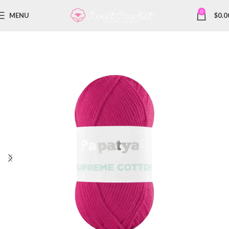
0
MENU
$
0.0