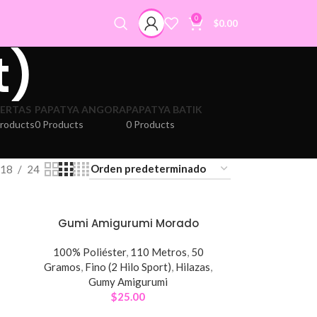
0
$
0.00
t)
ERTAS
PAPATYA ANGORA
PAPATYA BATIK
Products
0 Products
0 Products
18
24
Gumi Amigurumi Morado
100% Poliéster
,
110 Metros
,
50
Gramos
,
Fino (2 Hilo Sport)
,
Hilazas
,
Gumy Amigurumi
$
25.00