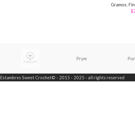
Gramos
,
Fin
$
Prym
Po
Estambres Sweet Crochet© - 2015 - 2025 - all rights reserved