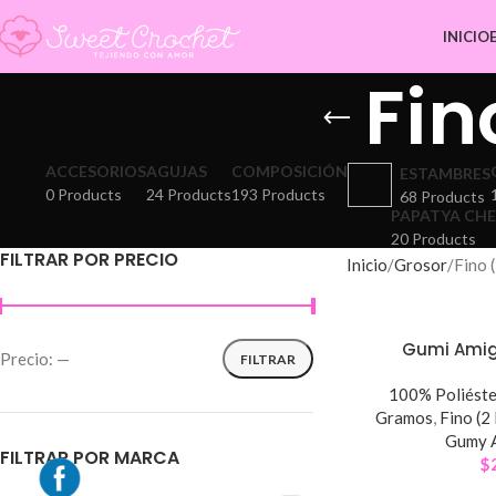
INICIO
Fin
ACCESORIOS
AGUJAS
COMPOSICIÓN
ESTAMBRES
0 Products
24 Products
193 Products
68 Products
PAPATYA CHE
20 Products
FILTRAR POR PRECIO
Inicio
Grosor
Fino 
Gumi Amig
Precio:
—
FILTRAR
100% Poliéste
Gramos
,
Fino (2
Gumy 
FILTRAR POR MARCA
$