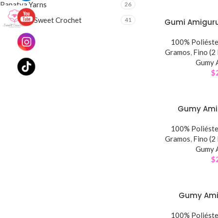
Papatya Yarns
26
Sweet Crochet
41
Gumi Amiguru
100% Poliéste
Gramos
,
Fino (2
Gumy 
$
Gumy Ami
100% Poliéste
Gramos
,
Fino (2
Gumy 
$
Gumy Ami
100% Poliéste