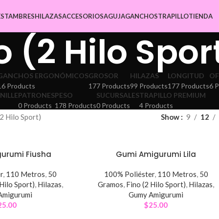
ESTAMBRES
HILAZAS
ACCESORIOS
AGUJA
GANCHOS
TRAPILLO
TIENDA
o (2 Hilo Spor
GANCHOS ERGONÓMICOS
GROSOR
HILAZAS
LONGITUD
OF
16 Products
177 Products
99 Products
177 Products
6 
NILLE
PATRONES
PESO
SUCURSALES
TRAPILLO PREMIUM
0 Products
178 Products
0 Products
4 Products
(2 Hilo Sport)
Show
9
12
urumi Fiusha
Gumi Amigurumi Lila
r
,
110 Metros
,
50
100% Poliéster
,
110 Metros
,
50
 Hilo Sport)
,
Hilazas
,
Gramos
,
Fino (2 Hilo Sport)
,
Hilazas
,
Amigurumi
Gumy Amigurumi
25.00
$
25.00