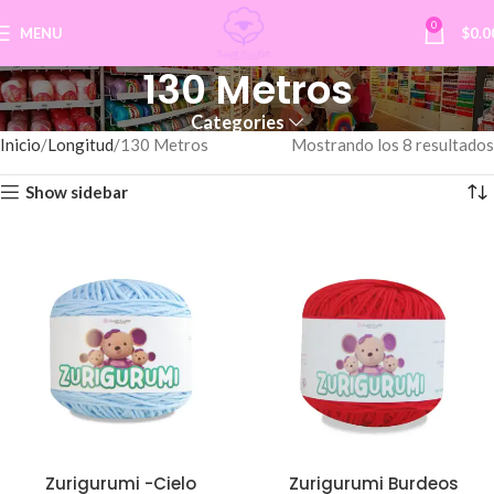
0
MENU
$
0.0
130 Metros
Categories
Inicio
Longitud
130 Metros
Mostrando los 8 resultados
Show sidebar
Zurigurumi -Cielo
Zurigurumi Burdeos