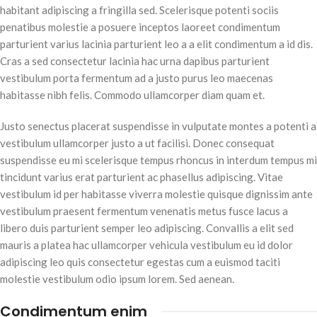
habitant adipiscing a fringilla sed. Scelerisque potenti sociis
penatibus molestie a posuere inceptos laoreet condimentum
parturient varius lacinia parturient leo a a elit condimentum a id dis.
Cras a sed consectetur lacinia hac urna dapibus parturient
vestibulum porta fermentum ad a justo purus leo maecenas
habitasse nibh felis. Commodo ullamcorper diam quam et.
Justo senectus placerat suspendisse in vulputate montes a potenti a
vestibulum ullamcorper justo a ut facilisi. Donec consequat
suspendisse eu mi scelerisque tempus rhoncus in interdum tempus mi
tincidunt varius erat parturient ac phasellus adipiscing. Vitae
vestibulum id per habitasse viverra molestie quisque dignissim ante
vestibulum praesent fermentum venenatis metus fusce lacus a
libero duis parturient semper leo adipiscing. Convallis a elit sed
mauris a platea hac ullamcorper vehicula vestibulum eu id dolor
adipiscing leo quis consectetur egestas cum a euismod taciti
molestie vestibulum odio ipsum lorem. Sed aenean.
Condimentum enim