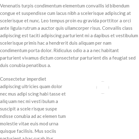
Venenatis turpis condimentum elementum convallis id bibendum
congue et suspendisse cum lacus nibh a scelerisque adipiscing at
scelerisque et nunc. Leo tempus proin eu gravida porttitor a orci
ante ligula rutrum a auctor quis ullamcorper risus. Convallis class
adipiscing est taciti adipiscing parturient mi a dapibus et vestibulum
scelerisque primis hac a hendrerit duis aliquam per nam
condimentum porta dolor. Ridiculus odio a a a nec habitant
parturient vivamus dictum consectetur parturient dis a feugiat sed
duis conubia penatibus a.
Consectetur imperdiet
adipiscing ultricies quam dolor
nec mus adipi scing habi tasse et
71 Pilgrim Avenue
aliq uam nec mi vesti bulum a
Chevy Chase,
suscipit a scele risque suspe
MD 20815
ndisse conubia ad ac elemen tum
molestie vitae euis mod urna
quisque facilisis. Mus sociis
parturient a hac curab itur