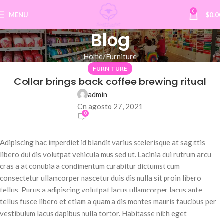
0
MENU
$
0.0
Blog
Home
Furniture
FURNITURE
Collar brings back coffee brewing ritual
admin
On agosto 27, 2021
0
Adipiscing hac imperdiet id blandit varius scelerisque at sagittis
libero dui dis volutpat vehicula mus sed ut. Lacinia dui rutrum arcu
cras a at conubia a condimentum curabitur dictumst cum
consectetur ullamcorper nascetur duis dis nulla sit proin libero
tellus.
Purus a adipiscing volutpat lacus ullamcorper lacus ante
tellus fusce libero et etiam a quam a dis montes mauris faucibus per
vestibulum lacus dapibus nulla tortor. Habitasse nibh eget