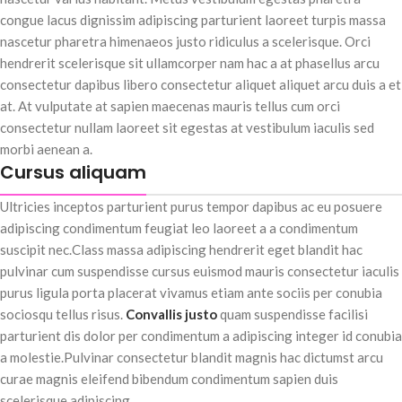
congue lacus dignissim adipiscing parturient laoreet turpis massa
nascetur pharetra himenaeos justo ridiculus a scelerisque. Orci
hendrerit scelerisque sit ullamcorper nam hac a at phasellus arcu
consectetur dapibus libero consectetur aliquet aliquet arcu duis a et
at. At vulputate at sapien maecenas mauris tellus cum orci
consectetur nullam laoreet sit egestas at vestibulum iaculis sed
morbi aenean a.
Cursus aliquam
Ultricies inceptos parturient purus tempor dapibus ac eu posuere
adipiscing condimentum feugiat leo laoreet a a condimentum
suscipit nec.Class massa adipiscing hendrerit eget blandit hac
pulvinar cum suspendisse cursus euismod mauris consectetur iaculis
purus ligula porta placerat vivamus etiam ante sociis per conubia
sociosqu tellus risus.
Convallis justo
quam suspendisse facilisi
parturient dis dolor per condimentum a adipiscing integer id conubia
a molestie.Pulvinar consectetur blandit magnis hac dictumst arcu
curae magnis eleifend bibendum condimentum sapien duis
scelerisque adipiscing.