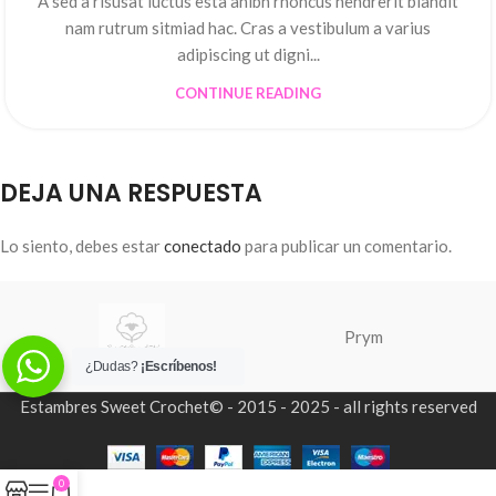
A sed a risusat luctus esta anibh rhoncus hendrerit blandit
nam rutrum sitmiad hac. Cras a vestibulum a varius
adipiscing ut digni...
CONTINUE READING
DEJA UNA RESPUESTA
Lo siento, debes estar
conectado
para publicar un comentario.
Prym
¿Dudas?
¡Escríbenos!
Estambres Sweet Crochet© - 2015 - 2025 - all rights reserved
0