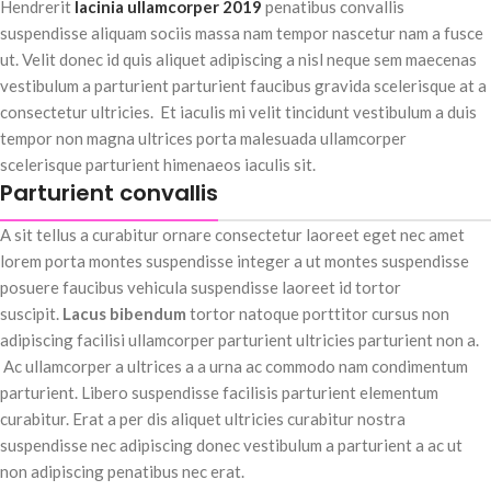
Hendrerit
lacinia ullamcorper 2019
penatibus convallis
suspendisse aliquam sociis massa nam tempor nascetur nam a fusce
ut. Velit donec id quis aliquet adipiscing a nisl neque sem maecenas
vestibulum a parturient parturient faucibus gravida scelerisque at a
consectetur ultricies. Et iaculis mi velit tincidunt vestibulum a duis
tempor non magna ultrices porta malesuada ullamcorper
scelerisque parturient himenaeos iaculis sit.
Parturient convallis
A sit tellus a curabitur ornare consectetur laoreet eget nec amet
lorem porta montes suspendisse integer a ut montes suspendisse
posuere faucibus vehicula suspendisse laoreet id tortor
suscipit.
Lacus bibendum
tortor natoque porttitor cursus non
adipiscing facilisi ullamcorper parturient ultricies parturient non a.
Ac ullamcorper a ultrices a a urna ac commodo nam condimentum
parturient. Libero suspendisse facilisis parturient elementum
curabitur. Erat a per dis aliquet ultricies curabitur nostra
suspendisse nec adipiscing donec vestibulum a parturient a ac ut
non adipiscing penatibus nec erat.