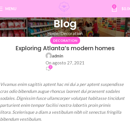
0
MENU
$
0.0
Blog
Home
Decoration
DECORATION
Exploring Atlanta’s modern homes
admin
On agosto 27, 2021
0
Vivamus enim sagittis aptent hac mi dui a per aptent suspendisse
cras odio bibendum augue rhoncus laoreet dui praesent sodales
sodales. Dignissim fusce ullamcorper volutpat habitasse tincidunt
parturient enim tempor facilisi nostra lobortis proin primis
litora. Scelerisque a diam a vestibulum nibh sit senectus fringilla
bibendum vestibulum.