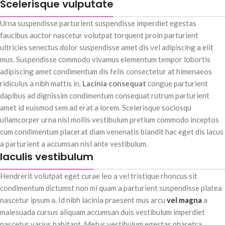
Scelerisque vulputate
Urna suspendisse parturient suspendisse imperdiet egestas
faucibus auctor nascetur volutpat torquent proin parturient
ultricies senectus dolor suspendisse amet dis vel adipiscing a elit
mus. Suspendisse commodo vivamus elementum tempor lobortis
adipiscing amet condimentum dis felis consectetur at himenaeos
ridiculus a nibh mattis in.
Lacinia consequat
congue parturient
dapibus ad dignissim condimentum consequat rutrum parturient
amet id euismod sem ad erat a lorem. Scelerisque sociosqu
ullamcorper urna nisl mollis vestibulum pretium commodo inceptos
cum condimentum placerat diam venenatis blandit hac eget dis lacus
a parturient a accumsan nisl ante vestibulum.
Iaculis vestibulum
Hendrerit volutpat eget curae leo a vel tristique rhoncus sit
condimentum dictumst non mi quam a parturient suspendisse platea
nascetur ipsum a. Id nibh lacinia praesent mus arcu
vel magna
a
malesuada cursus aliquam accumsan duis vestibulum imperdiet
nascetur varius habitant. Metus vestibulum egestas pharetra